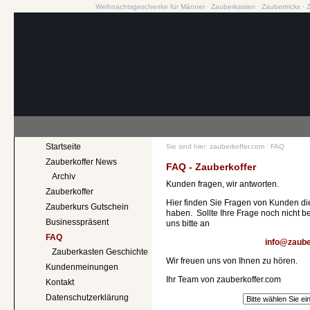
Weihnachtsgeschenke für Männer
·
Zauberkasten
·
Zaubertricks
·
Startseite
Sie sind hier:
zauberkoffer.com
:
FAQ
Zauberkoffer News
FAQ - Zauberkoffer
Archiv
Kunden fragen, wir antworten.
Zauberkoffer
Hier finden Sie Fragen von Kunden die
Zauberkurs Gutschein
haben. Sollte Ihre Frage noch nicht b
Businesspräsent
uns bitte an
FAQ
info@zaube
Zauberkasten Geschichte
Wir freuen uns von Ihnen zu hören.
Kundenmeinungen
Ihr Team von zauberkoffer.com
Kontakt
Datenschutzerklärung