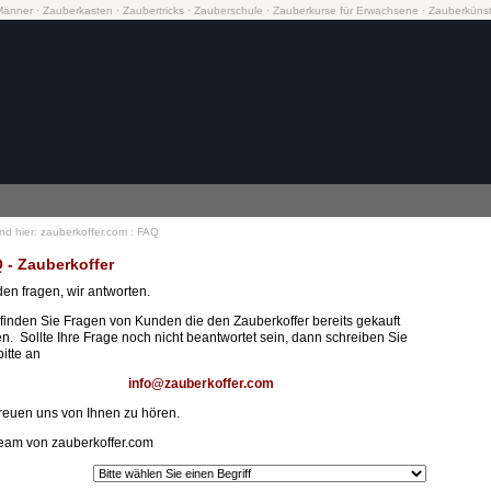
Männer
·
Zauberkasten
·
Zaubertricks
·
Zauberschule
·
Zauberkurse
für Erwachsene
·
Zauberkünst
ind hier:
zauberkoffer.com
:
FAQ
 - Zauberkoffer
en fragen, wir antworten.
 finden Sie Fragen von Kunden die den Zauberkoffer bereits gekauft
n. Sollte Ihre Frage noch nicht beantwortet sein, dann schreiben Sie
bitte an
info@zauberkoffer.com
freuen uns von Ihnen zu hören.
Team von zauberkoffer.com