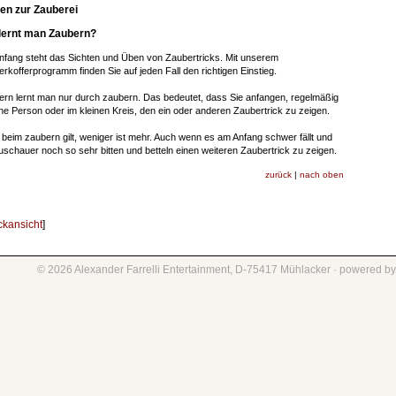
en zur Zauberei
lernt man Zaubern?
fang steht das Sichten und Üben von Zaubertricks. Mit unserem
rkofferprogramm finden Sie auf jeden Fall den richtigen Einstieg.
rn lernt man nur durch zaubern. Das bedeutet, dass Sie anfangen, regelmäßig
ine Person oder im kleinen Kreis, den ein oder anderen Zaubertrick zu zeigen.
beim zaubern gilt, weniger ist mehr. Auch wenn es am Anfang schwer fällt und
uschauer noch so sehr bitten und betteln einen weiteren Zaubertrick zu zeigen.
zurück
|
nach oben
*
ckansicht
]
©
2026
Alexander Farrelli Entertainment, D-75417 Mühlacker
·
powered b