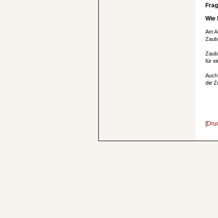
Frag
Wie 
Am An
Zaube
Zaube
für e
Auch 
die Z
[
Dru