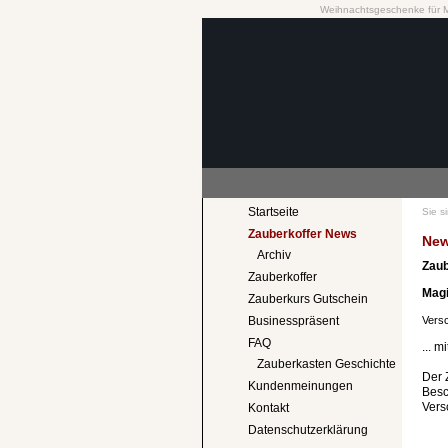
Weihnachtsgeschenke für 
Startseite
Sie s
Zauberkoffer News
Ne
Archiv
Zaub
Zauberkoffer
Mag
Zauberkurs Gutschein
Versc
Businesspräsent
FAQ
... m
Zauberkasten Geschichte
Der 
Kundenmeinungen
Besc
Vers
Kontakt
Datenschutzerklärung