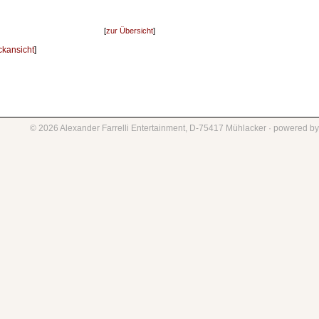
*
[
zur Übersicht
]
ckansicht
]
©
2026
Alexander Farrelli Entertainment, D-75417 Mühlacker
·
powered b