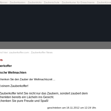
Männer
·
Zauberkasten
·
Zaubertricks
·
Zauberschule
·
Zauberkurse
für Erwachsene
·
Zauberkünst
ind hier:
zauberkoffer.com
:
Zauberkoffer News
ws
erkoffer
ische Weihnachten
henken Sie den Zauber der Weihnachtszeit ...
it einem Zauberkoffer!
Zauberkoffer lehrt Sie nicht nur das Zaubern, sondert zaubert dem
henkten bereits ein Lächeln ins Gesicht.
chenken Sie pure Freude und Spaß!
geschrieben am 16.11.2012 um 12:24 Uhr.