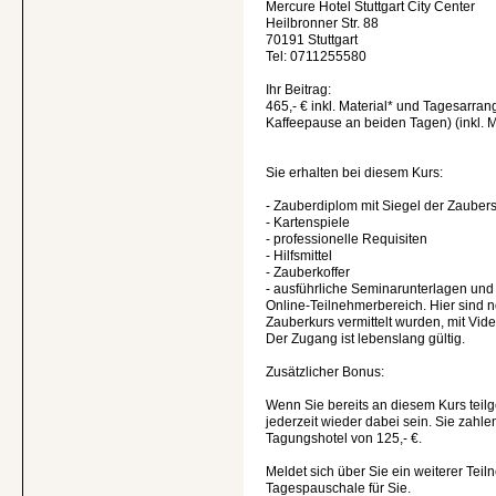
Mercure Hotel Stuttgart City Center
Heilbronner Str. 88
70191 Stuttgart
Tel: 0711255580
Ihr Beitrag:
465,- € inkl. Material* und Tagesarr
Kaffeepause an beiden Tagen) (inkl. 
Sie erhalten bei diesem Kurs:
- Zauberdiplom mit Siegel der Zauber
- Kartenspiele
- professionelle Requisiten
- Hilfsmittel
- Zauberkoffer
- ausführliche Seminarunterlagen un
Online-Teilnehmerbereich. Hier sind n
Zauberkurs vermittelt wurden, mit Vide
Der Zugang ist lebenslang gültig.
Zusätzlicher Bonus:
Wenn Sie bereits an diesem Kurs tei
jederzeit wieder dabei sein. Sie zahle
Tagungshotel von 125,- €.
Meldet sich über Sie ein weiterer Tei
Tagespauschale für Sie.