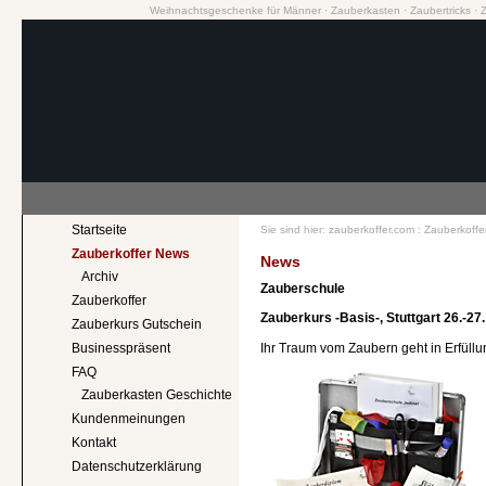
Weihnachtsgeschenke für Männer
·
Zauberkasten
·
Zaubertricks
·
Startseite
Sie sind hier:
zauberkoffer.com
:
Zauberkoffe
Zauberkoffer News
News
Archiv
Zauberschule
Zauberkoffer
Zauberkurs -Basis-, Stuttgart 26.-27
Zauberkurs Gutschein
Ihr Traum vom Zaubern geht in Erfüllu
Businesspräsent
FAQ
Zauberkasten Geschichte
Kundenmeinungen
Kontakt
Datenschutzerklärung