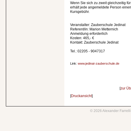
Wenn Sie sich zu zweit gleichzeitig f
erhält jede angemeldete Person einen
Kursgebühr.
Veranstalter: Zauberschule Jedinat
Referent/in: Marion Metternich
Anmeldung erforderlich
Kosten: 465,- €
Kontakt: Zauberschule Jedinat
Tel.: 02205 - 9047317
Link:
www.jedinat-zauberschule.de
[
zur Üb
[
Druckansicht
]
©
2026
Alexander Farrell